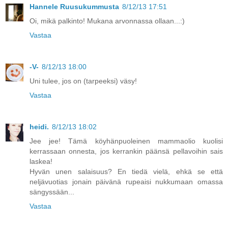
Hannele Ruusukummusta
8/12/13 17:51
Oi, mikä palkinto! Mukana arvonnassa ollaan...:)
Vastaa
-V-
8/12/13 18:00
Uni tulee, jos on (tarpeeksi) väsy!
Vastaa
heidi.
8/12/13 18:02
Jee jee! Tämä köyhänpuoleinen mammaolio kuolisi
kerrassaan onnesta, jos kerrankin päänsä pellavoihin sais
laskea!
Hyvän unen salaisuus? En tiedä vielä, ehkä se että
neljävuotias jonain päivänä rupeaisi nukkumaan omassa
sängyssään...
Vastaa