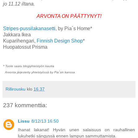
jo 11.12 iltana.
ARVONTA ON PÄÄTTYNYT!
Stripes-pussilakanasetti
, by Pia´s Home*
Jakkara Ikea
Kuparihengari,
Finnish Design Shop
*
Huopatossut Prisma
* Tuote saatu blogiyhteistyön kautta
Arvonta järjestetty yhteistyössä by Pia´sin kanssa
Rillirousku
klo
16.37
237 kommenttia:
Lissu
8/12/13 16:50
Ihanat lakanat! Hyvän unen salaisuus on rauhallinen
lukuhetki sängyssä ennen lampun sammuttamista.