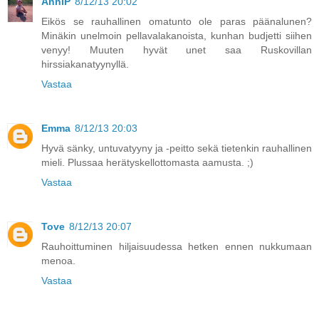
AnniP
8/12/13 20:02
Eikös se rauhallinen omatunto ole paras päänalunen?
Minäkin unelmoin pellavalakanoista, kunhan budjetti siihen
venyy! Muuten hyvät unet saa Ruskovillan
hirssiakanatyynyllä.
Vastaa
Emma
8/12/13 20:03
Hyvä sänky, untuvatyyny ja -peitto sekä tietenkin rauhallinen
mieli. Plussaa herätyskellottomasta aamusta. ;)
Vastaa
Tove
8/12/13 20:07
Rauhoittuminen hiljaisuudessa hetken ennen nukkumaan
menoa.
Vastaa