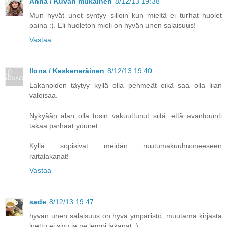
Anna / Kuvan mukainen
8/12/13 19:38
Mun hyvät unet syntyy silloin kun mieltä ei turhat huolet
paina :). Eli huoleton mieli on hyvän unen salaisuus!
Vastaa
Ilona / Keskeneräinen
8/12/13 19:40
Lakanoiden täytyy kyllä olla pehmeät eikä saa olla liian
valoisaa.
Nykyään alan olla tosin vakuuttunut siitä, että avantouinti
takaa parhaat yöunet.
Kyllä sopisivat meidän ruutumakuuhuoneeseen
raitalakanat!
Vastaa
sade
8/12/13 19:47
hyvän unen salaisuus on hyvä ympäristö, muutama kirjasta
luettu ei sivu ja ne lempi lakanat :)