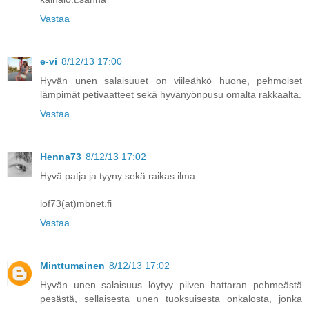
Vastaa
e-vi
8/12/13 17:00
Hyvän unen salaisuuet on viileähkö huone, pehmoiset
lämpimät petivaatteet sekä hyvänyönpusu omalta rakkaalta.
Vastaa
Henna73
8/12/13 17:02
Hyvä patja ja tyyny sekä raikas ilma
lof73(at)mbnet.fi
Vastaa
Minttumainen
8/12/13 17:02
Hyvän unen salaisuus löytyy pilven hattaran pehmeästä
pesästä, sellaisesta unen tuoksuisesta onkalosta, jonka