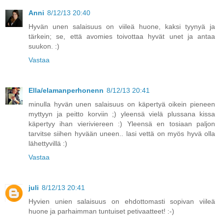
Anni
8/12/13 20:40
Hyvän unen salaisuus on viileä huone, kaksi tyynyä ja
tärkein; se, että avomies toivottaa hyvät unet ja antaa
suukon. :)
Vastaa
Ella/elamanperhonenn
8/12/13 20:41
minulla hyvän unen salaisuus on käpertyä oikein pieneen
myttyyn ja peitto korviin ;) yleensä vielä plussana kissa
käpertyy ihan vieriviereen :) Yleensä en tosiaan paljon
tarvitse siihen hyvään uneen.. lasi vettä on myös hyvä olla
lähettyvillä :)
Vastaa
juli
8/12/13 20:41
Hyvien unien salaisuus on ehdottomasti sopivan viileä
huone ja parhaimman tuntuiset petivaatteet! :-)