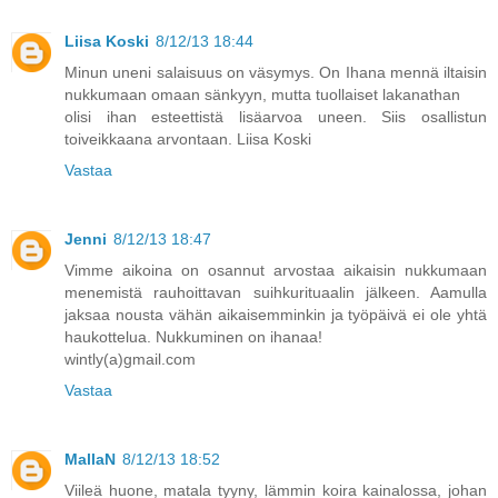
Liisa Koski
8/12/13 18:44
Minun uneni salaisuus on väsymys. On Ihana mennä iltaisin
nukkumaan omaan sänkyyn, mutta tuollaiset lakanathan
olisi ihan esteettistä lisäarvoa uneen. Siis osallistun
toiveikkaana arvontaan. Liisa Koski
Vastaa
Jenni
8/12/13 18:47
Vimme aikoina on osannut arvostaa aikaisin nukkumaan
menemistä rauhoittavan suihkurituaalin jälkeen. Aamulla
jaksaa nousta vähän aikaisemminkin ja työpäivä ei ole yhtä
haukottelua. Nukkuminen on ihanaa!
wintly(a)gmail.com
Vastaa
MallaN
8/12/13 18:52
Viileä huone, matala tyyny, lämmin koira kainalossa, johan