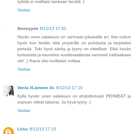
sylistä ei malttaisi lainkaan herätä :)
Vastaa
Anonyymi
8/12/13 17:03
Hyvän unen salaisuus on varmaan jokaiselle eri. Itse nukun
hyvin kun tiedän että ympärillä on puhdasta ja tarpeeksi
pimeää. Toki hyvä sänky ja tyyny on oleelliset. Eikä hyvän
tuntuisista ja kauniista vuodevaatteista varmasti haittaakaan
ole! ;) Ihana olisi tuollaiset voittaa.
Vastaa
Venla //Lämmin ilo
8/12/13 17:10
Kyllä hyvän unen salaisuus on ehdottomasti PEHMEÄT ja
sopivan viileät lakanat. Ja hyvä tyyny :)
Vastaa
Liinu
8/12/13 17:13