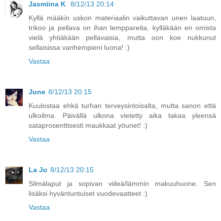
Jasmiina K
8/12/13 20:14
Kyllä määkin uskon materiaalin vaikuttavan unen laatuun,
trikoo ja pellava on ihan lemppareita, kylläkään en omista
vielä yhtiäkään pellavaisia, mutta oon koe nukkunut
sellaisissa vanhempieni luona! :)
Vastaa
June
8/12/13 20:15
Kuulostaa ehkä turhan terveysintoisalta, mutta sanon että
ulkoilma. Päivällä ulkona vietetty aika takaa yleensä
sataprosenttisesti maukkaat yöunet! :)
Vastaa
La Jo
8/12/13 20:15
Silmälaput ja sopivan viileä/lämmin makuuhuone. Sen
lisäksi hyväntuntuiset vuodevaatteet :)
Vastaa