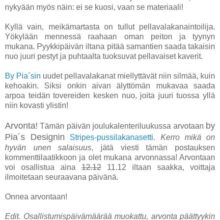
nykyään myös näin: ei se kuosi, vaan se materiaali!
Kyllä vain, meikämartasta on tullut pellavalakanaintoilija.
Yökylään mennessä raahaan oman peiton ja tyynyn
mukana. Pyykkipäivän iltana pitää samantien saada takaisin
nuo juuri pestyt ja puhtaalta tuoksuvat pellavaiset kaverit.
By Pia´sin
uudet pellavalakanat miellyttävät niin silmää, kuin
kehoakin. Siksi onkin aivan älyttömän mukavaa saada
arpoa teidän tovereiden kesken nuo, joita juuri tuossa yllä
niin kovasti ylistin!
Arvonta!
by
Tämän päivän joulukalenteriluukussa arvotaan
Pia´s Designin
Stripes-pussilakanasetti
.
Kerro mikä on
hyvän unen salaisuus
, jätä viesti tämän postauksen
kommenttilaatikkoon ja olet mukana arvonnassa! Arvontaan
voi osallistua aina
12.12
11.12 iltaan saakka, voittaja
ilmoitetaan seuraavana päivänä.
Onnea arvontaan!
Edit. Osallistumispäivämäärää muokattu, arvonta päättyykin