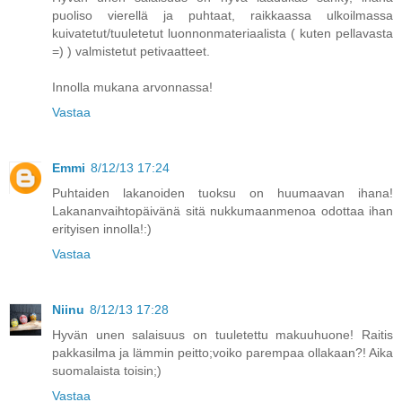
puoliso vierellä ja puhtaat, raikkaassa ulkoilmassa
kuivatetut/tuuletetut luonnonmateriaalista ( kuten pellavasta
=) ) valmistetut petivaatteet.
Innolla mukana arvonnassa!
Vastaa
Emmi
8/12/13 17:24
Puhtaiden lakanoiden tuoksu on huumaavan ihana!
Lakananvaihtopäivänä sitä nukkumaanmenoa odottaa ihan
erityisen innolla!:)
Vastaa
Niinu
8/12/13 17:28
Hyvän unen salaisuus on tuuletettu makuuhuone! Raitis
pakkasilma ja lämmin peitto;voiko parempaa ollakaan?! Aika
suomalaista toisin;)
Vastaa