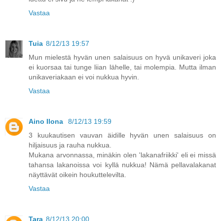
Vastaa
Tuia
8/12/13 19:57
Mun mielestä hyvän unen salaisuus on hyvä unikaveri joka
ei kuorsaa tai tunge liian lähelle, tai molempia. Mutta ilman
unikaveriakaan ei voi nukkua hyvin.
Vastaa
Aino Ilona
8/12/13 19:59
3 kuukautisen vauvan äidille hyvän unen salaisuus on
hiljaisuus ja rauha nukkua.
Mukana arvonnassa, minäkin olen 'lakanafriikki' eli ei missä
tahansa lakanoissa voi kyllä nukkua! Nämä pellavalakanat
näyttävät oikein houkuttelevilta.
Vastaa
Tara
8/12/13 20:00