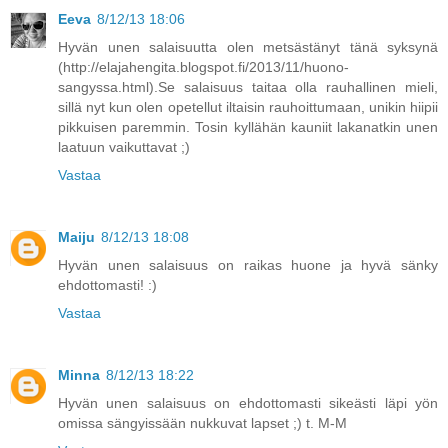
Eeva
8/12/13 18:06
Hyvän unen salaisuutta olen metsästänyt tänä syksynä
(http://elajahengita.blogspot.fi/2013/11/huono-
sangyssa.html).Se salaisuus taitaa olla rauhallinen mieli,
sillä nyt kun olen opetellut iltaisin rauhoittumaan, unikin hiipii
pikkuisen paremmin. Tosin kyllähän kauniit lakanatkin unen
laatuun vaikuttavat ;)
Vastaa
Maiju
8/12/13 18:08
Hyvän unen salaisuus on raikas huone ja hyvä sänky
ehdottomasti! :)
Vastaa
Minna
8/12/13 18:22
Hyvän unen salaisuus on ehdottomasti sikeästi läpi yön
omissa sängyissään nukkuvat lapset ;) t. M-M