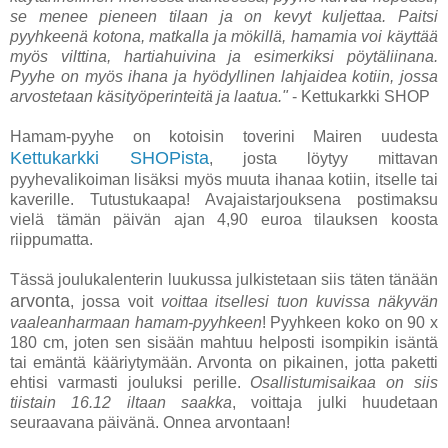
se menee pieneen tilaan ja on kevyt kuljettaa. Paitsi
pyyhkeenä kotona, matkalla ja mökillä, hamamia voi käyttää
myös vilttina, hartiahuivina ja esimerkiksi pöytäliinana.
Pyyhe on myös ihana ja hyödyllinen lahjaidea kotiin, jossa
arvostetaan käsityöperinteitä ja laatua."
- Kettukarkki SHOP
Hamam-pyyhe on kotoisin toverini Mairen uudesta
Kettukarkki SHOPista
, josta löytyy mittavan
pyyhevalikoiman lisäksi myös muuta ihanaa kotiin, itselle tai
kaverille. Tutustukaapa!
Avajaistarjouksena postimaksu
vielä tämän päivän ajan 4,90 euroa tilauksen koosta
riippumatta.
Tässä joulukalenterin luukussa julkistetaan siis täten tänään
arvonta
, jossa voit
voittaa itsellesi tuon kuvissa näkyvän
vaaleanharmaan hamam-pyyhkeen
! Pyyhkeen koko on 90 x
180 cm, joten sen sisään mahtuu helposti isompikin isäntä
tai emäntä kääriytymään. Arvonta on pikainen, jotta paketti
ehtisi varmasti jouluksi perille.
Osallistumisaikaa on siis
tiistain 16.12 iltaan saakka
, voittaja julki huudetaan
seuraavana päivänä. Onnea arvontaan!