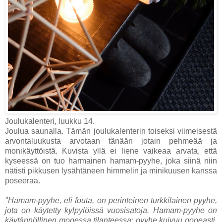
Joulukalenteri, luukku 14.
Joulua saunalla. Tämän joulukalenterin toiseksi viimeisestä
arvontaluukusta arvotaan tänään jotain pehmeää ja
monikäyttöistä. Kuvista yllä ei liene vaikeaa arvata, että
kyseessä on tuo harmainen hamam-pyyhe, joka siinä niin
nätisti pikkusen lysähtäneen himmelin ja minikuusen kanssa
poseeraa.
"Hamam-pyyhe, eli fouta, on perinteinen turkkilainen pyyhe,
jota on käytetty kylpylöissä vuosisatoja. Hamam-pyyhe on
käytännöllinen monessa tilanteessa; pyyhe kuivuu nopeasti,