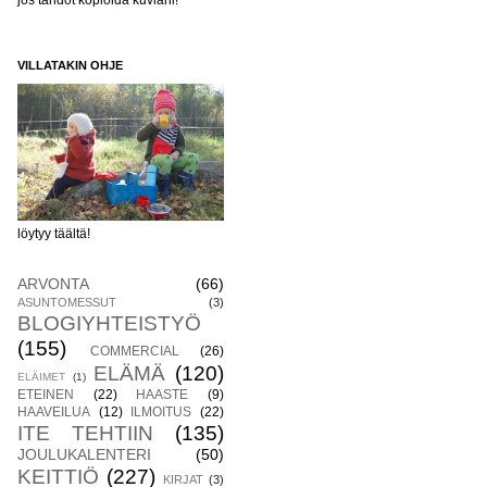
jos tahdot kopioida kuviani!
VILLATAKIN OHJE
löytyy täältä!
ARVONTA
(66)
ASUNTOMESSUT
(3)
BLOGIYHTEISTYÖ
(155)
COMMERCIAL
(26)
ELÄMÄ
(120)
ELÄIMET
(1)
ETEINEN
(22)
HAASTE
(9)
HAAVEILUA
(12)
ILMOITUS
(22)
ITE TEHTIIN
(135)
JOULUKALENTERI
(50)
KEITTIÖ
(227)
KIRJAT
(3)