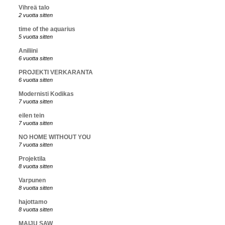
Vihreä talo
2 vuotta sitten
time of the aquarius
5 vuotta sitten
Aniliini
6 vuotta sitten
PROJEKTI VERKARANTA
6 vuotta sitten
Modernisti Kodikas
7 vuotta sitten
eilen tein
7 vuotta sitten
NO HOME WITHOUT YOU
7 vuotta sitten
Projektila
8 vuotta sitten
Varpunen
8 vuotta sitten
hajottamo
8 vuotta sitten
MAIJU SAW