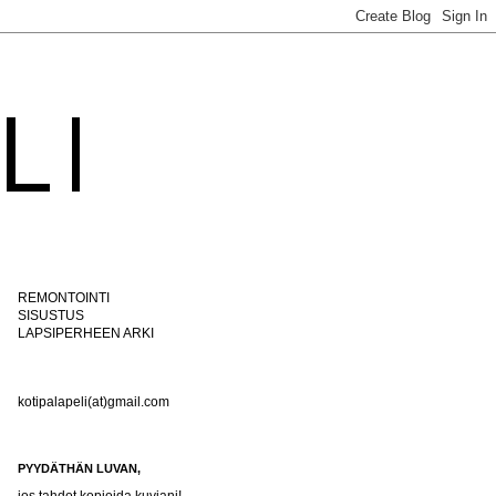
REMONTOINTI
SISUSTUS
LAPSIPERHEEN ARKI
kotipalapeli(at)gmail.com
PYYDÄTHÄN LUVAN,