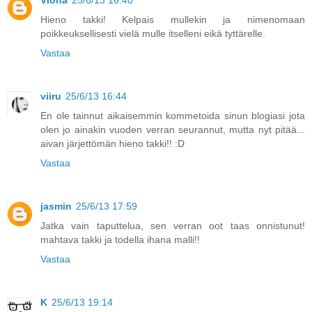
Viona
25/6/13 16:40
Hieno takki! Kelpais mullekin ja nimenomaan
poikkeuksellisesti vielä mulle itselleni eikä tyttärelle.
Vastaa
viiru
25/6/13 16:44
En ole tainnut aikaisemmin kommetoida sinun blogiasi jota
olen jo ainakin vuoden verran seurannut, mutta nyt pitää...
aivan järjettömän hieno takki!! :D
Vastaa
jasmin
25/6/13 17:59
Jatka vain taputtelua, sen verran oot taas onnistunut!
mahtava takki ja todella ihana malli!!
Vastaa
K
25/6/13 19:14