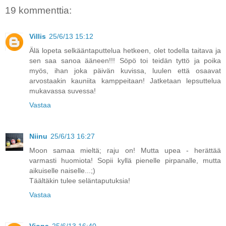
19 kommenttia:
Villis
25/6/13 15:12
Älä lopeta selkääntaputtelua hetkeen, olet todella taitava ja
sen saa sanoa ääneen!!! Söpö toi teidän tyttö ja poika
myös, ihan joka päivän kuvissa, luulen että osaavat
arvostaakin kauniita kamppeitaan! Jatketaan lepsuttelua
mukavassa suvessa!
Vastaa
Niinu
25/6/13 16:27
Moon samaa mieltä; raju on! Mutta upea - herättää
varmasti huomiota! Sopii kyllä pienelle pirpanalle, mutta
aikuiselle naiselle...;)
Täältäkin tulee seläntaputuksia!
Vastaa