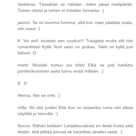
Vadelmia: Tässähän se nähään, miten jakaa mielipiteitä.
Toinen ottaisi ja toinen ei mistään hinnasta. :)
jasmin: Se on kumma homma, että kun vaan päättää osata,
niin osaa! :)
K: Voi snif, muistan sen ruudun!!! Traagista mutta silti niin
romanttista! Kyllä Texit vaan on poikaa. Takki on kyllä just
kähee! :D
mietti: Mustaki tuntuu jos tolta! Eikä se just hankittu
pantterikuosinen paita tunnu enää miltään. ;)
K: :D
Henna: Niin se onki. :)
milla: No sitä justiin! Että kun on tarpeeksi ruma niin alkaa
näyttää jo hienolta. :)
Rocca: Elähän kettään! Lahjakkuudesta en tiedä mutta siitä
tiedän, että pitkää pinnaa se harjottelu ainakin vaatii. :)