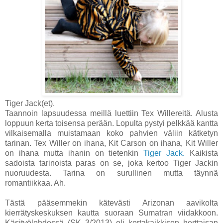
Tiger Jack(et).
Taannoin lapsuudessa meillä luettiin Tex Willereitä. Alusta
loppuun kerta toisensa perään. Lopulta pystyi pelkkää kantta
vilkaisemalla muistamaan koko pahvien väliin kätketyn
tarinan. Tex Willer on ihana, Kit Carson on ihana, Kit Willer
on ihana mutta ihanin on tietenkin
Tiger Jack.
Kaikista
sadoista tarinoista paras on se, joka kertoo Tiger Jackin
nuoruudesta. Tarina on surullinen mutta täynnä
romantiikkaa. Ah.
Tästä pääsemmekin kätevästi Arizonan aavikolta
kierrätyskeskuksen kautta suoraan Sumatran viidakkoon.
Käsityölehdessä (SK 3/2013) oli kertakaikkisen herttaisan