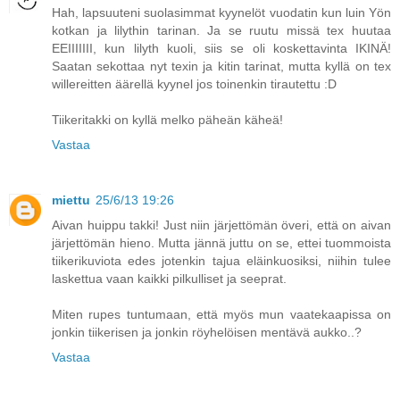
Hah, lapsuuteni suolasimmat kyynelöt vuodatin kun luin Yön
kotkan ja lilythin tarinan. Ja se ruutu missä tex huutaa
EEIIIIIII, kun lilyth kuoli, siis se oli koskettavinta IKINÄ!
Saatan sekottaa nyt texin ja kitin tarinat, mutta kyllä on tex
willereitten äärellä kyynel jos toinenkin tirautettu :D
Tiikeritakki on kyllä melko päheän käheä!
Vastaa
miettu
25/6/13 19:26
Aivan huippu takki! Just niin järjettömän överi, että on aivan
järjettömän hieno. Mutta jännä juttu on se, ettei tuommoista
tiikerikuviota edes jotenkin tajua eläinkuosiksi, niihin tulee
laskettua vaan kaikki pilkulliset ja seeprat.
Miten rupes tuntumaan, että myös mun vaatekaapissa on
jonkin tiikerisen ja jonkin röyhelöisen mentävä aukko..?
Vastaa