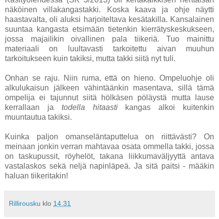
näköinen villakangastakki. Koska kaava ja ohje näytti
haastavalta, oli aluksi harjoiteltava kesätakilla. Kansalainen
suuntaa kangasta etsimään tietenkin kierrätyskeskukseen,
jossa majailikin oivallinen pala tiikeriä. Tuo mainittu
materiaali on luultavasti tarkoitettu aivan muuhun
tarkoitukseen kuin takiksi, mutta takki siitä nyt tuli.
Onhan se raju. Niin ruma, että on hieno. Ompeluohje oli
alkulukaisun jälkeen vähintäänkin masentava, sillä tämä
ompelija ei tajunnut siitä hölkäsen pöläystä mutta lause
kerrallaan ja
todella hitaasti
kangas alkoi kuitenkin
muuntautua takiksi.
Kuinka paljon omanseläntaputtelua on riittävästi? On
meinaan jonkin verran mahtavaa osata ommella takki, jossa
on taskupussit, röyhelöt, takana liikkumaväljyyttä antava
vastalaskos sekä neljä napinläpeä. Ja sitä paitsi - määkin
haluan tiikeritakin!
Rillirousku
klo
14.31