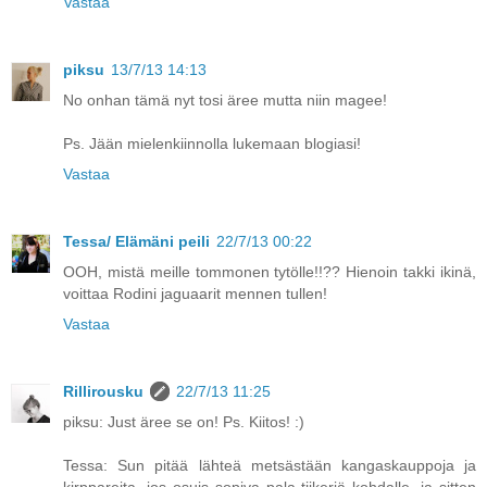
Vastaa
piksu
13/7/13 14:13
No onhan tämä nyt tosi äree mutta niin magee!
Ps. Jään mielenkiinnolla lukemaan blogiasi!
Vastaa
Tessa/ Elämäni peili
22/7/13 00:22
OOH, mistä meille tommonen tytölle!!?? Hienoin takki ikinä,
voittaa Rodini jaguaarit mennen tullen!
Vastaa
Rillirousku
22/7/13 11:25
piksu: Just äree se on! Ps. Kiitos! :)
Tessa: Sun pitää lähteä metsästään kangaskauppoja ja
kirppareita, jos osuis sopiva pala tiikeriä kohdalle, ja sitten