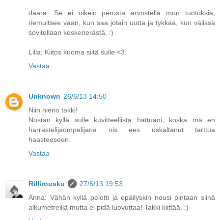
daara: Se ei oikein perusta arvostella mun tuotoksia,
riemuitsee vaan, kun saa jotain uutta ja tykkää, kun välissä
sovitellaan keskenerästä. :)
Lilla: Kiitos kuoma siitä sulle <3
Vastaa
Unknown
26/6/13 14:50
Niin hieno takki!
Nostan kyllä sulle kuvitteellista hattuani, koska mä en
harrastelijaompelijana ois ees uskaltanut tarttua
haasteeseen.
Vastaa
Rillirousku
27/6/13 19:53
Anna: Vähän kyllä pelotti ja epäilyskin nousi pintaan siinä
alkumetreillä mutta ei pidä luovuttaa! Takki kiittää. :)