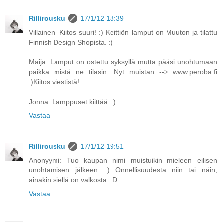
Rillirousku
17/1/12 18:39
Villainen: Kiitos suuri! :) Keittiön lamput on Muuton ja tilattu
Finnish Design Shopista. :)
Maija: Lamput on ostettu syksyllä mutta pääsi unohtumaan
paikka mistä ne tilasin. Nyt muistan --> www.peroba.fi
:)Kiitos viestistä!
Jonna: Lamppuset kiittää. :)
Vastaa
Rillirousku
17/1/12 19:51
Anonyymi: Tuo kaupan nimi muistuikin mieleen eilisen
unohtamisen jälkeen. :) Onnellisuudesta niin tai näin,
ainakin siellä on valkosta. :D
Vastaa