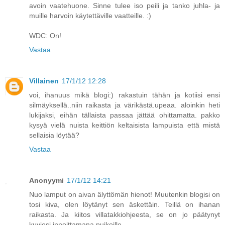
avoin vaatehuone. Sinne tulee iso peili ja tanko juhla- ja
muille harvoin käytettäville vaatteille. :)
WDC: On!
Vastaa
Villainen
17/1/12 12:28
voi, ihanuus mikä blogi:) rakastuin tähän ja kotiisi ensi
silmäyksellä..niin raikasta ja värikästä.upeaa. aloinkin heti
lukijaksi, eihän tällaista passaa jättää ohittamatta. pakko
kysyä vielä nuista keittiön keltaisista lampuista että mistä
sellaisia löytää?
Vastaa
Anonyymi
17/1/12 14:21
Nuo lamput on aivan älyttömän hienot! Muutenkin blogisi on
tosi kiva, olen löytänyt sen äskettäin. Teillä on ihanan
raikasta. Ja kiitos villatakkiohjeesta, se on jo päätynyt
kuviesi innoittamana puikoille.