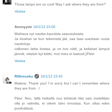
Those lamps are so cool! May I ask where they are from?
Vastaa
Anonyymi
16/1/12 23:00
Mahtava nyt nauttia kauniista saavutuksista.
Ja kivahan se kun tekemistä jää, saa taas uuestaan uusia
nautintoja.
valkonen lattia loistaa, ja on tosi nätti, ja keltaiset lamput
jännät, ottaisin kyl itekki, mut mies ei taatusti;)Päivi
Vastaa
Rillirousku
16/1/12 23:43
Malene: Thank you! I´m sorry but I can´t remember where
they are from. :/
Päivi: Noo, tällä hetkellä nuo tehtävät tilat sais mielellään
olla jo valmiita, ei oikein taho innostaa. Kun oltas edes
puolivälissä...