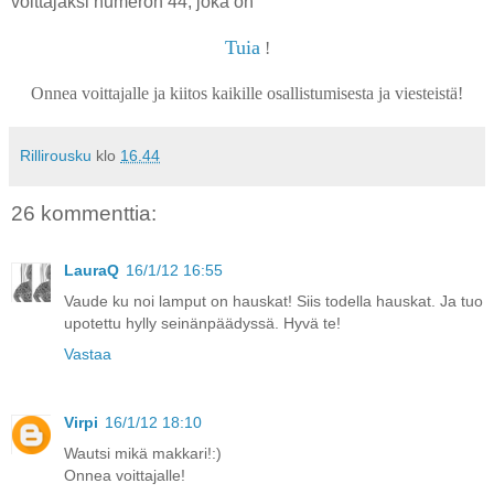
voittajaksi numeron 44, joka on
Tuia
!
Onnea voittajalle ja kiitos kaikille osallistumisesta ja viesteistä!
Rillirousku
klo
16.44
26 kommenttia:
LauraQ
16/1/12 16:55
Vaude ku noi lamput on hauskat! Siis todella hauskat. Ja tuo
upotettu hylly seinänpäädyssä. Hyvä te!
Vastaa
Virpi
16/1/12 18:10
Wautsi mikä makkari!:)
Onnea voittajalle!