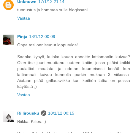
Unknown
17/1/12 21:14
tunnustus ja hommaa sulle blogissani..
Vastaa
Pinja
18/1/12 00:09
Onpa tosi onnistunut lopputulos!
Saanko kysyä, kuinka kauan annoitte lattiamaalin kuivua?
Olen itse juuri muuttanut uuteen kotiin, jossa pitäisi kaikki
puulattiat maalata, ja odotan kuumeisesti kesää kun
lattiamaali kuivuu kunnolla purkin mukaan 3 viikossa.
Aiotaan pitää grillausviikko kun keittiön lattia on poissa
käytöstä ;)
Vastaa
Rillirousku
18/1/12 00:15
Riikka: Kiitos. :)