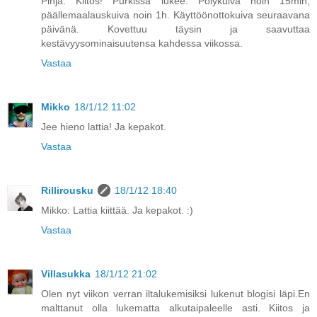
Pinja: Kiitos! Purkissa lukee: Pölykuiva noin 15min,
päällemaalauskuiva noin 1h. Käyttöönottokuiva seuraavana
päivänä. Kovettuu täysin ja saavuttaa
kestävyysominaisuutensa kahdessa viikossa.
Vastaa
Mikko
18/1/12 11:02
Jee hieno lattia! Ja kepakot.
Vastaa
Rillirousku
18/1/12 18:40
Mikko: Lattia kiittää. Ja kepakot. :)
Vastaa
Villasukka
18/1/12 21:02
Olen nyt viikon verran iltalukemisiksi lukenut blogisi läpi.En
malttanut olla lukematta alkutaipaleelle asti. Kiitos ja