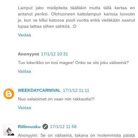
Lamput jako mielipiteita täälläkin mutta tällä kertaa en
antanut periksi. Olohuoneen kattolampun kanssa luovutin
jo, kun se killui katossa puoli vuotta enkä vieläkään saanut
lupaa laittaa siihen sähköä. :D
Vastaa
Anonyymi
17/1/12 10:31
Tuo lokerikko on tosi magee! Onko se siis joku väliseinä?
Vastaa
WEEKDAYCARNIVAL
17/1/12 11:11
Nuo valaisimet on vaan niin rakkautta!!!
Vastaa
Rillirousku
17/1/12 11:58
Anonyymi: Se on väliseinä, takana on molemmista päistä