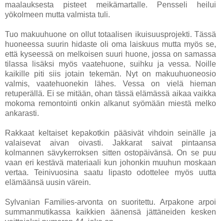
maalauksesta pisteet meikämartalle. Pensseli heilui
yökolmeen mutta valmista tuli.
Tuo makuuhuone on ollut totaalisen ikuisuusprojekti. Tässä
huoneessa suurin hidaste oli oma laiskuus mutta myös se,
että kyseessä on melkoisen suuri huone, jossa on samassa
tilassa lisäksi myös vaatehuone, suihku ja vessa. Noille
kaikille piti siis jotain tekemän. Nyt on makuuhuoneosio
valmis, vaatehuonekin lähes. Vessa on vielä hieman
retuperällä. Ei se mitään, ohan tässä elämässä aikaa vaikka
mokoma remontointi onkin alkanut syömään miestä melko
ankarasti.
Rakkaat keltaiset kepakotkin pääsivät vihdoin seinälle ja
valaisevat aivan oivasti. Jakkarat saivat pintaansa
kolmannen sävykerroksen sitten ostopäivänsä. On se puu
vaan eri kestävä materiaali kun johonkin muuhun moskaan
vertaa. Teinivuosina saatu lipasto odottelee myös uutta
elämäänsä uusin värein.
Sylvanian Families-arvonta on suoritettu. Arpakone arpoi
summanmutikassa kaikkien äänensä jättäneiden kesken