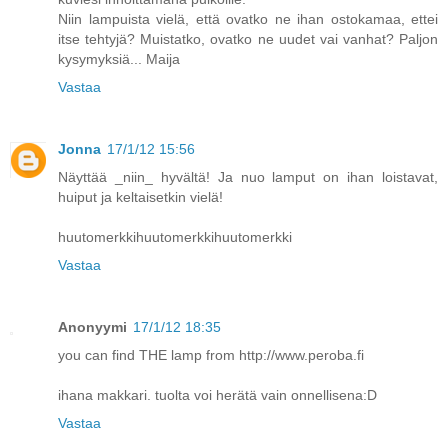
Niin lampuista vielä, että ovatko ne ihan ostokamaa, ettei
itse tehtyjä? Muistatko, ovatko ne uudet vai vanhat? Paljon
kysymyksiä... Maija
Vastaa
Jonna
17/1/12 15:56
Näyttää _niin_ hyvältä! Ja nuo lamput on ihan loistavat,
huiput ja keltaisetkin vielä!
huutomerkkihuutomerkkihuutomerkki
Vastaa
Anonyymi
17/1/12 18:35
you can find THE lamp from http://www.peroba.fi
ihana makkari. tuolta voi herätä vain onnellisena:D
Vastaa