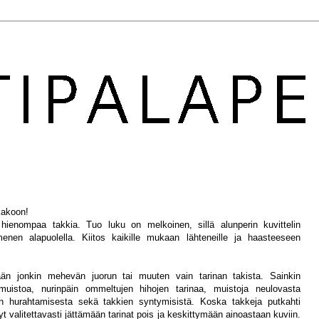
kakoon!
 hienompaa takkia. Tuo luku on melkoinen, sillä alunperin kuvittelin
nen alapuolella. Kiitos kaikille mukaan lähteneille ja haasteeseen
än jonkin mehevän juorun tai muuten vain tarinan takista. Sainkin
uistoa, nurinpäin ommeltujen hihojen tarinaa, muistoja neulovasta
 hurahtamisesta sekä takkien syntymisistä. Koska takkeja putkahti
t valitettavasti jättämään tarinat pois ja keskittymään ainoastaan kuviin.