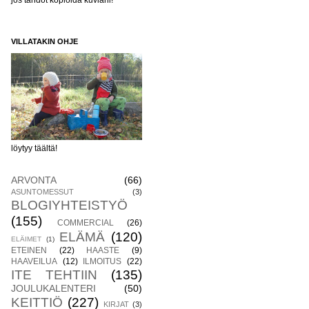
jos tahdot kopioida kuviani!
VILLATAKIN OHJE
löytyy täältä!
ARVONTA
(66)
ASUNTOMESSUT
(3)
BLOGIYHTEISTYÖ
(155)
COMMERCIAL
(26)
ELÄMÄ
(120)
ELÄIMET
(1)
ETEINEN
(22)
HAASTE
(9)
HAAVEILUA
(12)
ILMOITUS
(22)
ITE TEHTIIN
(135)
JOULUKALENTERI
(50)
KEITTIÖ
(227)
KIRJAT
(3)