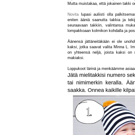
Mutta muistakaa, että jokainen takki on
Novita
lupasi auliisti olla palkitsem
eniten ääniä saanutta takkia ja tek
seuraavaan takkiin, valintansa muk
lompakkoaan kolmikon kohdalla ja posti
Äänensä jättäneitäkään ei ole unohde
kaksi, jotka saavat valita Minna L. 
on yhteensä neljä, joista kaksi on
makiaksi.
Loppukoot lärinä ja menkäämme asiaa
Jätä mielitakkisi numero se
tai nimimerkin keralla. Ää
saakka. Onnea kaikille kilpail