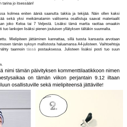
 tarina jo itsessään!
assa kolmea eniten ääniä saanutta takkia ja tekijää. Näin ollen kaksi
ijää sekä yksi meikämatamin valitsema osallistuja saavat materiaalit
aan joko Keloa tai 7 Veljestä. Lisäksi tämä martta raottaa omaakin
 tuo lankojen lisäksi pienen jouluisen yllätyksen tältäkin suunnalta.
ttu. Mielipiteen jättäminen kannattaa, sillä tuosta kansasta arvotaan
Immosen tämän syksyn mallistosta haluamansa A4-julisteen. Vaihtoehtoja
 nähty taannoin
tässä
postauksessa. Julisteen lisäksi posti tuo suun
n.
kä nimi tämän päivityksen kommenttilaatikkoon nimen
nestysaikaa on tämän viikon perjantain 9.12 iltaan
uun osallistuville sekä mielipiteensä jättäville!