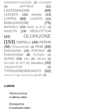
KODINHOITOHUONE
(2)
KYLÄSSÄ
KÄYTÄVÄ
(11)
(4)
LASTENHUONE
(69)
LEIVONTA
(16)
lifestyle
(23)
LOPPIS
(84)
LUONTO
(15)
MAKUUHUONE
(75)
MATKAILU
(10)
MINÄ JA KOTI
(2)
NEULOTTUA
NAVETTA
(19)
OLOHUONE
(42)
(153)
OMPELU
(40)
PERHE
(38)
PIHA
(69)
PESUHUONE
(3)
PIHASAUNA
(10)
PORTAAT
(8)
PUKUHUONE
(8)
PUTIIKKI
(2)
RUOKA
(19)
SALI
(6)
SAUNA
(6)
sisustus
(33)
SILLOIN JA NYT
(7)
TAKKAHUONE
(6)
TYÖHUONE/KIRJASTO
(52)
WC
(3)
VARASTO
(1)
VIRKKAUS
(1)
LURKIN
Talosanomat
4 viikkoa sitten
Hunajaista
6 kuukautta sitten