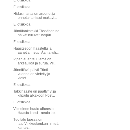
Ei otsikkoa
Ei otsikkoa
Hidas martta on arponut ja
onnetar turissut mukavi...
Ei otsikkoa
Jämälankatakki.Tässähän ne
päivät kuluvat, neljän ...
Ei otsikkoa
Haasteet on haasteltu ja
äänet annettu. Ääniä tuli...
Piparilauantai.Elämä on
arkea, iloa ja surua. Vii...
Jännittävä päivä.Tänä
vuonna on vietetty ja
vietet...
Ei otsikkoa
Takkihaaste on päättynyt ja
kilpailu alkakoon!Post...
Ei otsikkoa
Viimeinen huuto aiheesta
Haasta itsesi - neulo tak...
Tuo talo tuossa on
lato.Virkkuukoukun nimeä
kantav...