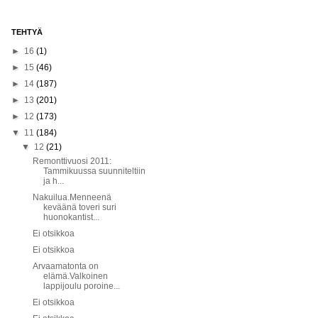
TEHTYÄ
►
16
(1)
►
15
(46)
►
14
(187)
►
13
(201)
►
12
(173)
▼
11
(184)
▼
12
(21)
Remonttivuosi 2011:
Tammikuussa suunniteltiin
ja h...
Nakuilua.Menneenä
keväänä toveri suri
huonokantist...
Ei otsikkoa
Ei otsikkoa
Arvaamatonta on
elämä.Valkoinen
lappijoulu poroine...
Ei otsikkoa