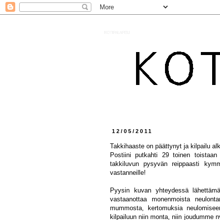
KOTIPALAPELI
12/05/2011
Takkihaaste on päättynyt ja kilpailu al
Postiini putkahti 29 toinen toistaan
takkiluvun pysyvän reippaasti kymme
vastanneille!
Pyysin kuvan yhteydessä lähettämä
vastaanottaa monenmoista neulontam
mummosta, kertomuksia neulomiseen
kilpailuun niin monta, niin joudumme ny